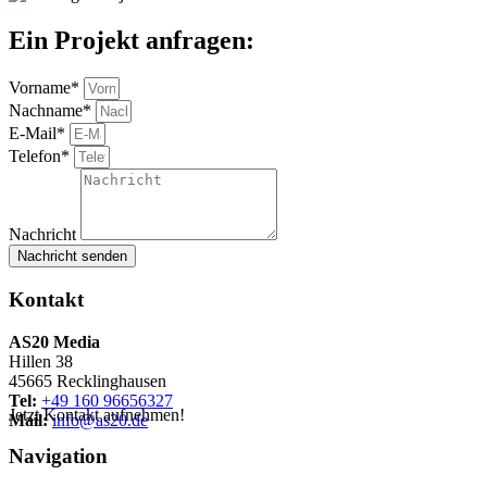
Ein Projekt anfragen:
Vorname*
Nachname*
E-Mail*
Telefon*
Nachricht
Nachricht senden
Kontakt
AS20 Media
Hillen 38
45665 Recklinghausen
Tel:
+49 160 96656327
Jetzt Kontakt aufnehmen!
Mail:
info@as20.de
Navigation